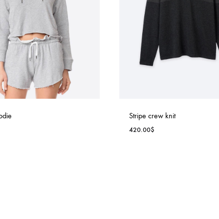
odie
Stripe crew knit
420.00
$
ADD
TO
WISHLIST