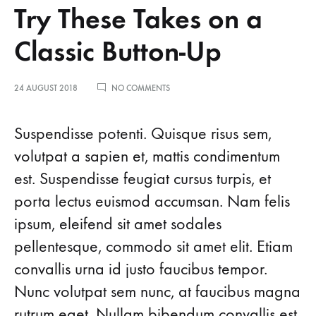
Try These Takes on a
Classic Button-Up
ON
24 AUGUST 2018
NO COMMENTS
TRY
THESE
TAKES
Suspendisse potenti. Quisque risus sem,
ON
volutpat a sapien et, mattis condimentum
A
CLASSIC
est. Suspendisse feugiat cursus turpis, et
BUTTON-
UP
porta lectus euismod accumsan. Nam felis
ipsum, eleifend sit amet sodales
pellentesque, commodo sit amet elit. Etiam
convallis urna id justo faucibus tempor.
Nunc volutpat sem nunc, at faucibus magna
rutrum eget. Nullam bibendum convallis est,